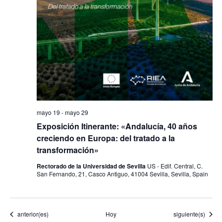
mayo 19
-
mayo 29
Exposición Itinerante: «Andalucía, 40 años
creciendo en Europa: del tratado a la
transformación»
Rectorado de la Universidad de Sevilla
US - Edif. Central, C.
San Fernando, 21, Casco Antiguo, 41004 Sevilla, Sevilla, Spain
Eventos
Eventos
anterior(es)
Hoy
siguiente(s)