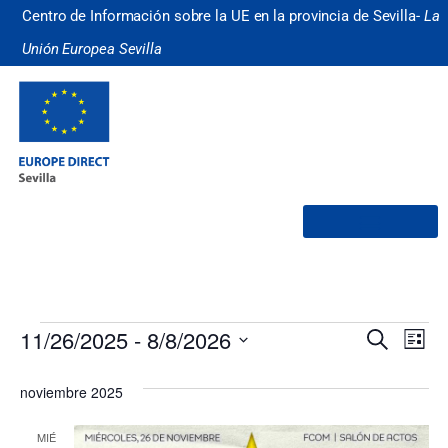
Centro de Información sobre la UE en la provincia de Sevilla-
La
Unión Europea Sevilla
¿Quiénes somos?
Nave
Na
11/26/2025
 - 
8/8/2026
Buscar
Lista
Selecciona
de
de
la
noviembre 2025
fecha.
vi
búsq
de
MIÉ