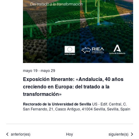
mayo 19
-
mayo 29
Exposición Itinerante: «Andalucía, 40 años
creciendo en Europa: del tratado a la
transformación»
Rectorado de la Universidad de Sevilla
US - Edif. Central, C.
San Fernando, 21, Casco Antiguo, 41004 Sevilla, Sevilla, Spain
Eventos
Eventos
anterior(es)
Hoy
siguiente(s)