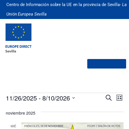
Centro de Información sobre la UE en la provincia de Sevilla-
La
Unión Europea Sevilla
¿Quiénes somos?
Nave
Na
11/26/2025
 - 
8/10/2026
Buscar
Lista
Selecciona
de
de
la
noviembre 2025
fecha.
vi
búsq
de
MIÉ