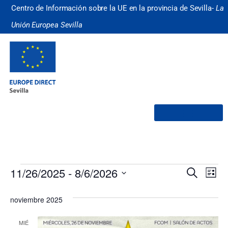
Centro de Información sobre la UE en la provincia de Sevilla-
La
Unión Europea Sevilla
¿Quiénes somos?
Nave
Na
11/26/2025
 - 
8/6/2026
Buscar
Lista
Selecciona
de
de
la
noviembre 2025
fecha.
vi
búsq
de
MIÉ