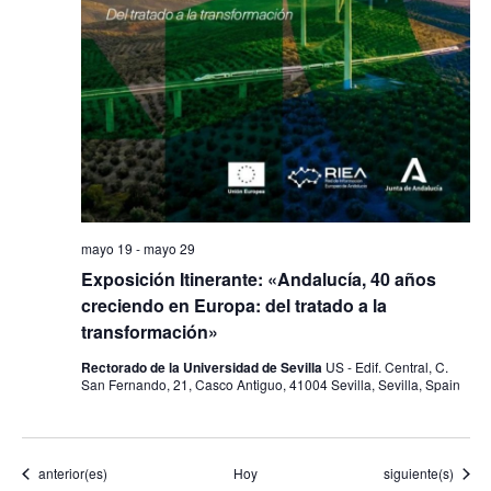
mayo 19
-
mayo 29
Exposición Itinerante: «Andalucía, 40 años
creciendo en Europa: del tratado a la
transformación»
Rectorado de la Universidad de Sevilla
US - Edif. Central, C.
San Fernando, 21, Casco Antiguo, 41004 Sevilla, Sevilla, Spain
Eventos
Eventos
anterior(es)
Hoy
siguiente(s)