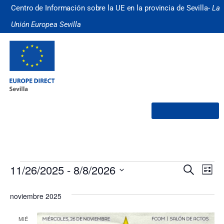
Centro de Información sobre la UE en la provincia de Sevilla-
La
Unión Europea Sevilla
¿Quiénes somos?
Nave
Na
11/26/2025
 - 
8/8/2026
Buscar
Lista
Selecciona
de
de
la
noviembre 2025
fecha.
vi
búsq
de
MIÉ