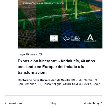
mayo 19
-
mayo 29
Exposición Itinerante: «Andalucía, 40 años
creciendo en Europa: del tratado a la
transformación»
Rectorado de la Universidad de Sevilla
US - Edif. Central, C.
San Fernando, 21, Casco Antiguo, 41004 Sevilla, Sevilla, Spain
Eventos
Eventos
anterior(es)
Hoy
siguiente(s)