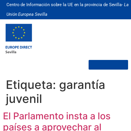
Centro de Información sobre la UE en la provincia de Sevilla-
La
Unión Europea Sevilla
¿Quiénes somos?
Etiqueta:
garantía
juvenil
El Parlamento insta a los
países a aprovechar al