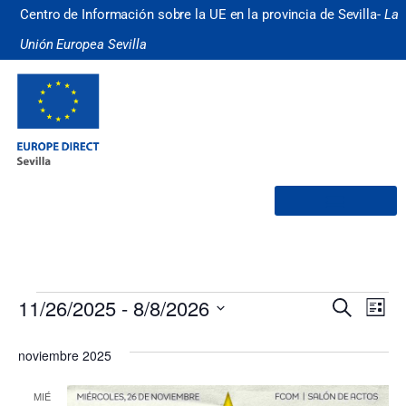
Centro de Información sobre la UE en la provincia de Sevilla-
La
Unión Europea Sevilla
¿Quiénes somos?
Nave
Na
11/26/2025
 - 
8/8/2026
Buscar
Lista
Selecciona
de
de
la
noviembre 2025
fecha.
vi
búsq
de
MIÉ