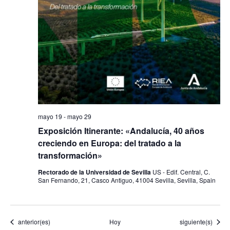
mayo 19
-
mayo 29
Exposición Itinerante: «Andalucía, 40 años
creciendo en Europa: del tratado a la
transformación»
Rectorado de la Universidad de Sevilla
US - Edif. Central, C.
San Fernando, 21, Casco Antiguo, 41004 Sevilla, Sevilla, Spain
Eventos
Eventos
anterior(es)
Hoy
siguiente(s)