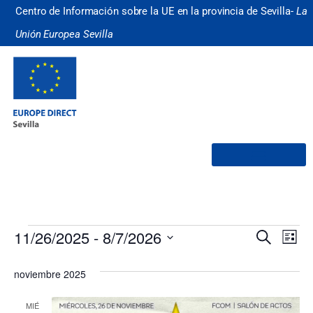
Centro de Información sobre la UE en la provincia de Sevilla-
La
Unión Europea Sevilla
¿Quiénes somos?
Nave
Na
11/26/2025
 - 
8/7/2026
Buscar
Lista
Selecciona
de
de
la
noviembre 2025
fecha.
vi
búsq
de
MIÉ