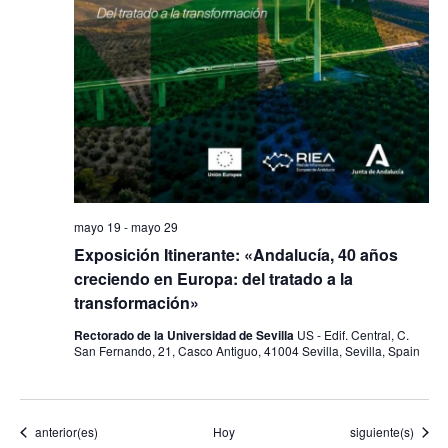
mayo 19
-
mayo 29
Exposición Itinerante: «Andalucía, 40 años
creciendo en Europa: del tratado a la
transformación»
Rectorado de la Universidad de Sevilla
US - Edif. Central, C.
San Fernando, 21, Casco Antiguo, 41004 Sevilla, Sevilla, Spain
Eventos
Eventos
anterior(es)
Hoy
siguiente(s)