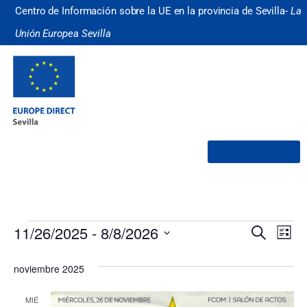
Centro de Información sobre la UE en la provincia de Sevilla-
La
Unión Europea Sevilla
¿Quiénes somos?
Nave
Na
11/26/2025
 - 
8/8/2026
Buscar
Lista
Selecciona
de
de
la
noviembre 2025
fecha.
vi
búsq
de
MIÉ