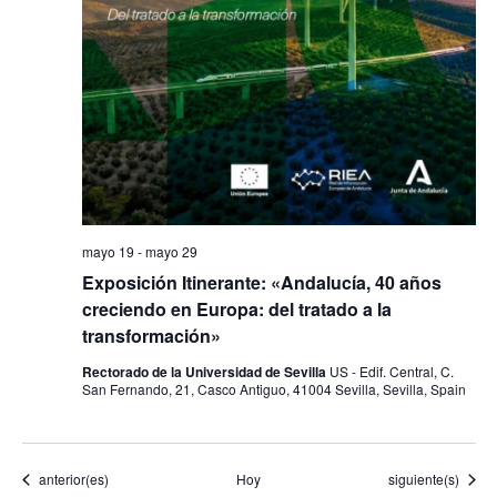
mayo 19
-
mayo 29
Exposición Itinerante: «Andalucía, 40 años
creciendo en Europa: del tratado a la
transformación»
Rectorado de la Universidad de Sevilla
US - Edif. Central, C.
San Fernando, 21, Casco Antiguo, 41004 Sevilla, Sevilla, Spain
Eventos
Eventos
anterior(es)
Hoy
siguiente(s)