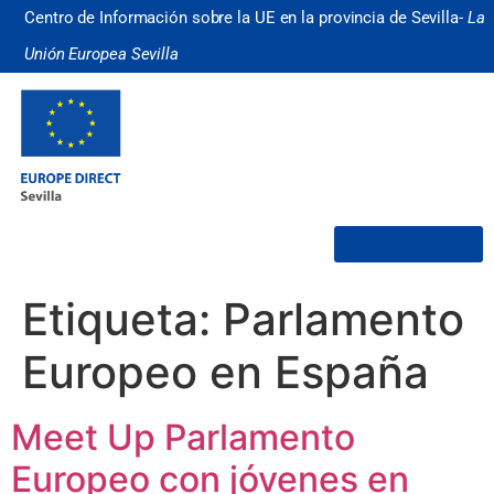
Centro de Información sobre la UE en la provincia de Sevilla-
La
Unión Europea Sevilla
¿Quiénes somos?
Etiqueta:
Parlamento
Europeo en España
Meet Up Parlamento
Europeo con jóvenes en