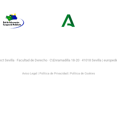
Europe Direct
Juventud
Red de Información Europea de
Consejería de Turismo y
Andalucía
Andalucía Exterior
t Sevilla ·
Facultad de Derecho · C\Enramadilla 18-20 · 41018 Sevilla | europedi
Aviso Legal
|
Política de Privacidad
|
Política de Cookies