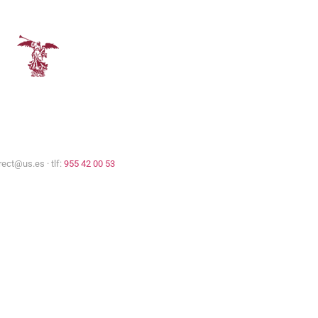
Comisión Europea
Universidad de Sevilla
rect@us.es · tlf:
955 42 00 53