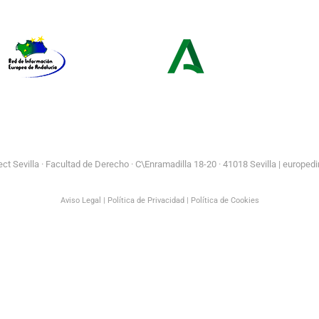
Europe Direct
Juventud
Red de Información Europea de
Consejería de Turismo y
Andalucía
Andalucía Exterior
t Sevilla ·
Facultad de Derecho · C\Enramadilla 18-20 · 41018 Sevilla | europedi
Aviso Legal
|
Política de Privacidad
|
Política de Cookies