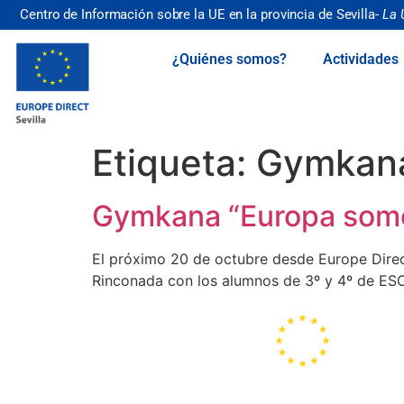
Centro de Información sobre la UE en la provincia de Sevilla-
La 
¿Quiénes somos?
Actividades
Etiqueta:
Gymkana
Gymkana “Europa somos
El próximo 20 de octubre desde Europe Direc
Rinconada con los alumnos de 3º y 4º de ESO
Portal de la
Unión