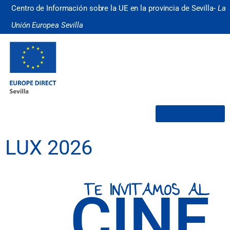
Centro de Información sobre la UE en la provincia de Sevilla-
La
Unión Europea Sevilla
¿Quiénes somos?
LUX 2026
TE INVITAMOS AL
CINE