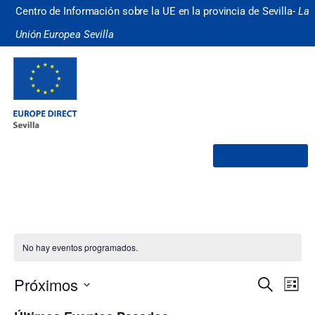
Centro de Información sobre la UE en la provincia de Sevilla-
La
Unión Europea Sevilla
¿Quiénes somos?
No hay eventos programados.
Nave
Na
Próximos
Buscar
Lista
Selecciona
de
de
la