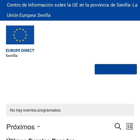
Centro de Información sobre la UE en la provincia de Sevilla-
La
Unión Europea Sevilla
¿Quiénes somos?
No hay eventos programados.
Nave
Na
Próximos
Buscar
Lista
Selecciona
de
de
la