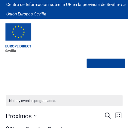
Centro de Información sobre la UE en la provincia de Sevilla-
La
Unión Europea Sevilla
¿Quiénes somos?
No hay eventos programados.
Nave
Na
Próximos
Buscar
Lista
Selecciona
de
de
la