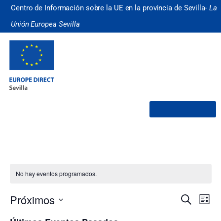
Centro de Información sobre la UE en la provincia de Sevilla-
La
Unión Europea Sevilla
¿Quiénes somos?
No hay eventos programados.
Nave
Na
Próximos
Buscar
Lista
Selecciona
de
de
la