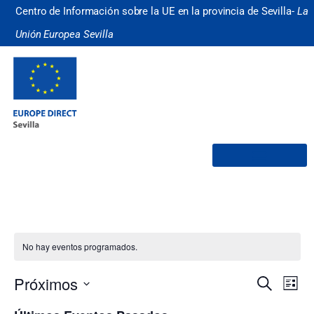
Centro de Información sobre la UE en la provincia de Sevilla-
La
Unión Europea Sevilla
¿Quiénes somos?
No hay eventos programados.
Nave
Na
Próximos
Buscar
Lista
Selecciona
de
de
la