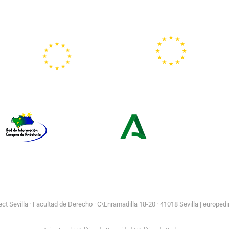
Portal
Centros
Europeo de la
Europe Direct
Juventud
Red de Información Europea de
Consejería de Turismo y
Andalucía
Andalucía Exterior
t Sevilla ·
Facultad de Derecho · C\Enramadilla 18-20 · 41018 Sevilla | europedi