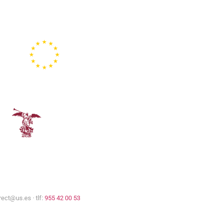
Representación de la
Comisión Europea
Universidad de Sevilla
rect@us.es · tlf:
955 42 00 53