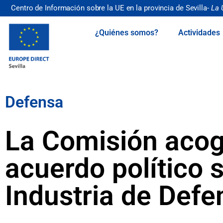
Centro de Información sobre la UE en la provincia de Sevilla-
La 
¿Quiénes somos?
Actividades
Defensa
La Comisión acoge
acuerdo político 
Industria de Def