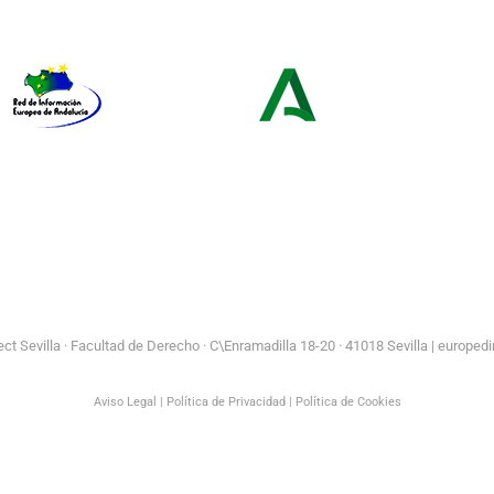
Europeo de la
Europe Direct
Juventud
Red de Información Europea de
Consejería de Turismo y
Andalucía
Andalucía Exterior
t Sevilla ·
Facultad de Derecho · C\Enramadilla 18-20 · 41018 Sevilla | europedi
Aviso Legal
|
Política de Privacidad
|
Política de Cookies