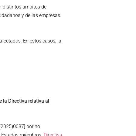
n distintos ámbitos de
ciudadanos y de las empresas.
fectados. En estos casos, la
 Directiva relativa al
(2025)0087] por no
los Estados miembros
[
Directiva