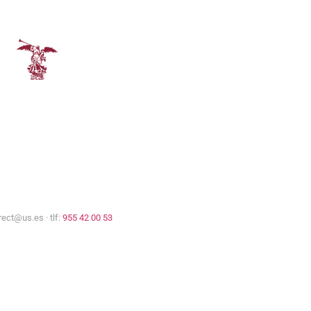
Comisión Europea
Universidad de Sevilla
rect@us.es · tlf:
955 42 00 53