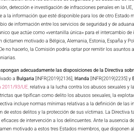
nción, detección e investigación de infracciones penales en la U
 a la información que esté disponible para los de otro Estado 
mbio de información entre los servicios de seguridad y de adua
 único que actúe como «ventanilla única» para el intercambio de
n dictamen motivado a Bélgica, Alemania, Estonia, España y Po
no hacerlo, la Comisión podría optar por remitir los asuntos al
niarias.
pongan adecuadamente las disposiciones de la Directiva sobr
tivado a
Bulgaria
[INFR(2019)2136],
Irlanda
[INFR(2019)2235] y
va 2011/93/UE
,
relativa a la lucha contra los abusos sexuales y l
rictas que tipifican como delito los abusos sexuales, la explot
ctiva incluye normas mínimas relativas a la definición de las i
 de estos delitos y la protección de sus víctimas. La Directiva
ficaces de intervención a los delincuentes. Ante la ausencia de
ctamen motivado a estos tres Estados miembros, que disponen 