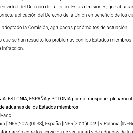
 virtud del Derecho de la Unión. Estas decisiones, que abarca
correcta aplicación del Derecho de la Unión en beneficio de los 
ha adoptado la Comisión, agrupadas por ámbitos de actuación.
s que se han resuelto los problemas con los Estados miembros a
 infracción.
, ESTONIA, ESPAÑA y POLONIA por no transponer plenamente la
 y de aduanas de los Estados miembros
tivado
nia
[INFR(2025)0038],
España
[INFR(2025)0049] y
Polonia
[INFR
 información entre los servicios de seguridad y de aduanas de 