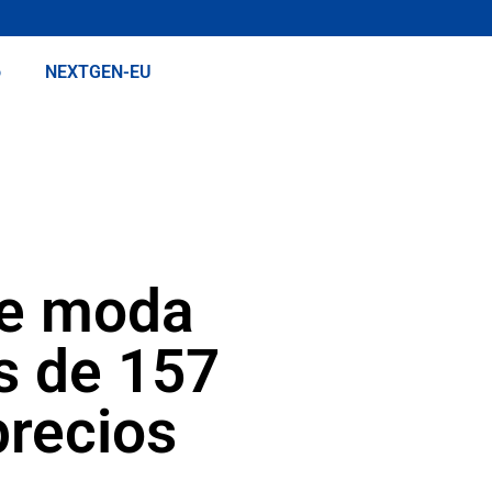
o
NEXTGEN-EU
de moda
s de 157
precios