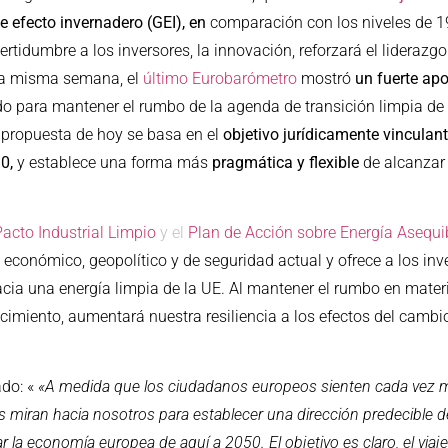
 efecto invernadero (GEI), en
comparación con los niveles de 19
tidumbre a los inversores, la innovación, reforzará el liderazgo
ta misma semana, el
último Eurobarómetro
mostró
un fuerte ap
 para mantener el rumbo de la agenda de transición limpia de 
a propuesta de hoy se basa en el
objetivo jurídicamente vinculant
0,
y establece una forma más
pragmática y flexible
de alcanzar 
Pacto Industrial Limpio
y el
Plan de Acción sobre Energía Asequib
conómico, geopolítico y de seguridad actual y ofrece a los inv
 hacia una energía limpia de la UE. Al mantener el rumbo en mate
cimiento, aumentará nuestra resiliencia a los efectos del cambi
do: «
«A medida que los ciudadanos europeos sienten cada vez m
res miran hacia nosotros para establecer una dirección predecible
conomía europea de aquí a 2050. El objetivo es claro, el viaje 