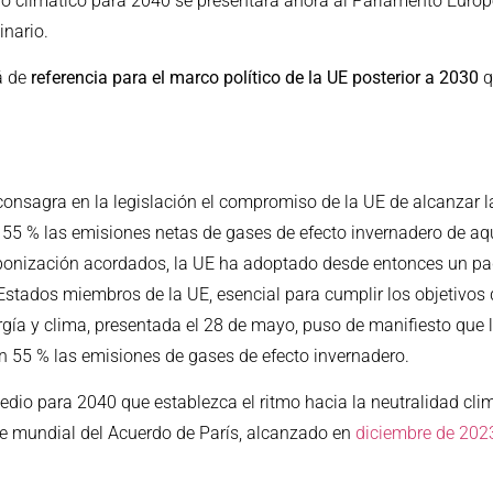
ivo climático para 2040 se presentará ahora al Parlamento Europ
inario.
á de
referencia para el marco político de la UE posterior a 2030
q
 consagra en la legislación el compromiso de la UE de alcanzar l
un 55 % las emisiones netas de gases de efecto invernadero de a
rbonización acordados, la UE ha adoptado desde entonces un pa
Estados miembros de la UE, esencial para cumplir los objetivos 
rgía y clima, presentada el 28 de mayo, puso de manifiesto que 
un 55 % las emisiones de gases de efecto invernadero.
medio para 2040 que establezca el ritmo hacia la neutralidad cli
ce mundial del Acuerdo de París, alcanzado en
diciembre de 202