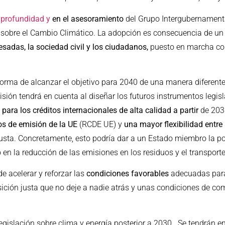
 profundidad y
en el asesoramiento
del Grupo Intergubernamenta
o sobre el Cambio Climático. La adopción es consecuencia de u
sadas, la sociedad civil y los ciudadanos,
puesto en marcha co
forma de alcanzar el objetivo para 2040 de una manera diferente
sión tendrá en cuenta al diseñar los futuros instrumentos legisl
 para los créditos internacionales de alta calidad a partir
de 203
s de emisión de la UE
(RCDE UE) y
una mayor flexibilidad entre
usta. Concretamente, esto podría dar a
un Estado miembro la po
o en la reducción de las emisiones en los residuos y el transporte
e acelerar y reforzar las
condiciones favorables
adecuadas para 
sición justa que no deje a nadie atrás y unas condiciones de co
gislación sobre clima y energía posterior a 2030. Se tendrán en