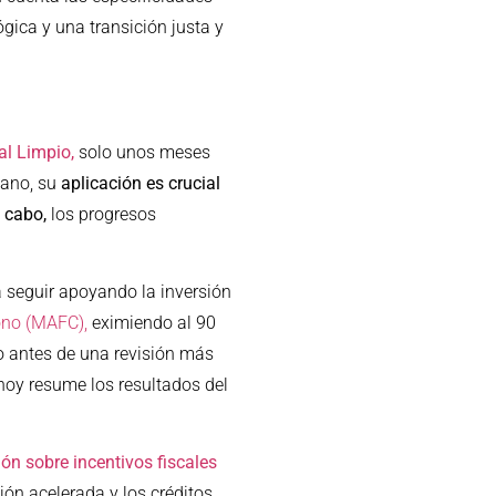
ógica y una transición justa y
al Limpio,
solo unos meses
mano, su
aplicación es crucial
a cabo,
los progresos
seguir apoyando la inversión
no (MAFC),
eximiendo al 90
so antes de una revisión más
hoy resume los resultados del
n sobre incentivos fiscales
ión acelerada y los créditos