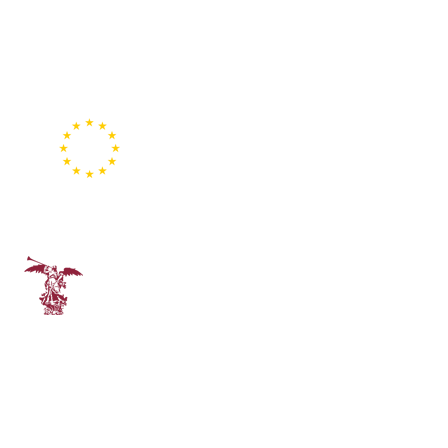
Representación de la
Comisión Europea
Universidad de Sevilla
rect@us.es · tlf:
955 42 00 53