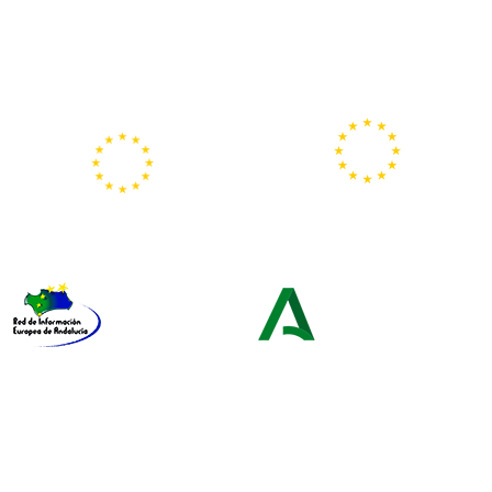
Portal
Centros
Europeo de la
Europe Direct
Juventud
Red de Información Europea de
Consejería de Turismo y
Andalucía
Andalucía Exterior
t Sevilla ·
Facultad de Derecho · C\Enramadilla 18-20 · 41018 Sevilla | europedi