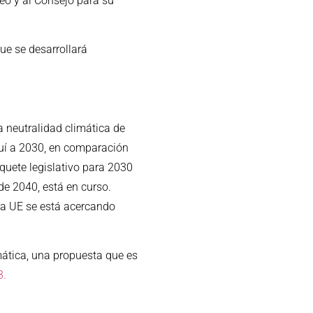
eo y al Consejo para su
ue se desarrollará
a neutralidad climática de
quí a 2030, en comparación
quete legislativo para 2030
de 2040, está en curso.
la UE se está acercando
mática, una propuesta que es
3.