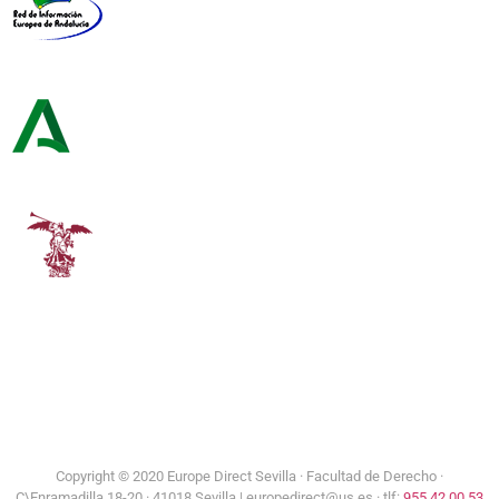
Red de Información Europea de Andalucía
Consejería de Turismo y Andalucía Exterior
Universidad de Sevilla
Copyright © 2020 Europe Direct Sevilla ·
Facultad de Derecho ·
C\Enramadilla 18-20 · 41018 Sevilla | europedirect@us.es · tlf:
955 42 00 53
Aviso Legal
|
Política de Privacidad
|
Política de Cookies