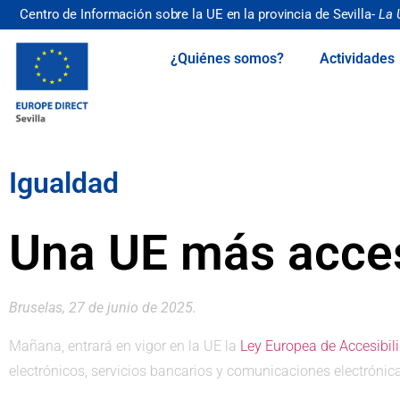
Centro de Información sobre la UE en la provincia de Sevilla-
La 
¿Quiénes somos?
Actividades
Igualdad
Una UE más acces
Bruselas, 27 de junio de 2025.
Mañana, entrará en vigor en la UE la
Ley Europea de Accesibil
electrónicos, servicios bancarios y comunicaciones electróni