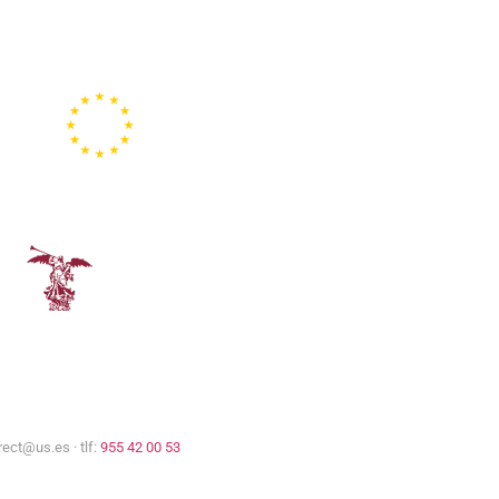
Representación de la
Comisión Europea
Universidad de Sevilla
rect@us.es · tlf:
955 42 00 53