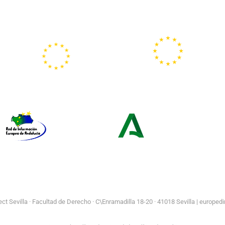
Portal
Centros
Europeo de la
Europe Direct
Juventud
Red de Información Europea de
Consejería de Turismo y
Andalucía
Andalucía Exterior
t Sevilla ·
Facultad de Derecho · C\Enramadilla 18-20 · 41018 Sevilla | europedi