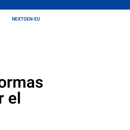
o
NEXTGEN-EU
normas
 el