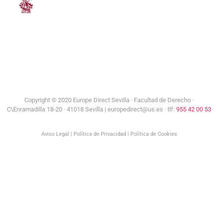
Universidad de Sevilla
Copyright © 2020 Europe Direct Sevilla ·
Facultad de Derecho ·
C\Enramadilla 18-20 · 41018 Sevilla | europedirect@us.es · tlf:
955 42 00 53
Aviso Legal
|
Política de Privacidad
|
Política de Cookies