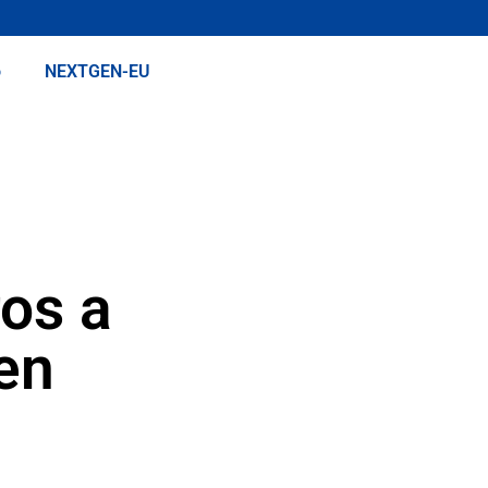
o
NEXTGEN-EU
ros a
en