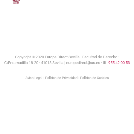
Universidad de Sevilla
Copyright © 2020 Europe Direct Sevilla ·
Facultad de Derecho ·
C\Enramadilla 18-20 · 41018 Sevilla | europedirect@us.es · tlf:
955 42 00 53
Aviso Legal
|
Política de Privacidad
|
Política de Cookies