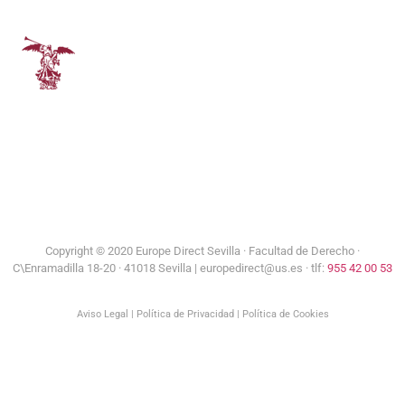
Consejería de Turismo y Andalucía Exterior
Universidad de Sevilla
Copyright © 2020 Europe Direct Sevilla ·
Facultad de Derecho ·
C\Enramadilla 18-20 · 41018 Sevilla | europedirect@us.es · tlf:
955 42 00 53
Aviso Legal
|
Política de Privacidad
|
Política de Cookies