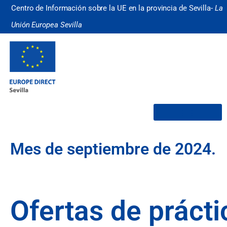
Centro de Información sobre la UE en la provincia de Sevilla-
La
Unión Europea Sevilla
¿Quiénes somos?
Mes de septiembre de 2024.
Ofertas de prácti