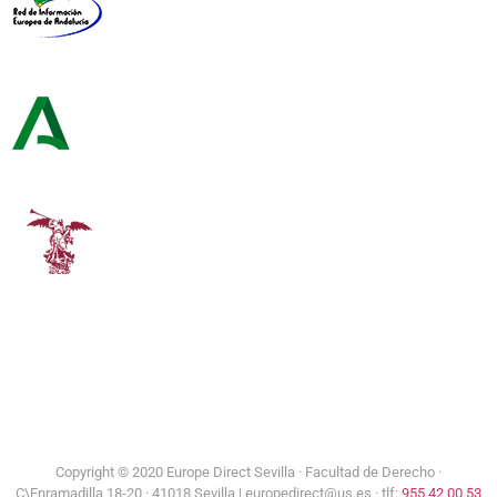
Red de Información Europea de Andalucía
Consejería de Turismo y Andalucía Exterior
Universidad de Sevilla
Copyright © 2020 Europe Direct Sevilla ·
Facultad de Derecho ·
C\Enramadilla 18-20 · 41018 Sevilla | europedirect@us.es · tlf:
955 42 00 53
Aviso Legal
|
Política de Privacidad
|
Política de Cookies