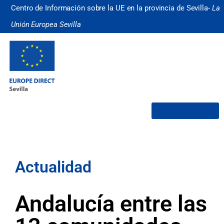
Centro de Información sobre la UE en la provincia de Sevilla-
La
Unión Europea Sevilla
¿Quiénes somos?
Actualidad
Andalucía entre las