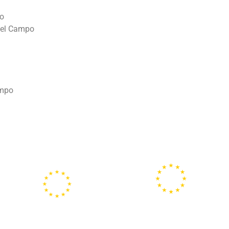
mo
 del Campo
ampo
Portal
Centros
Europeo de la
Europe Direct
Juventud