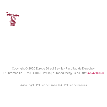
Consejería de Turismo y Andalucía Exterior
Universidad de Sevilla
Copyright © 2020 Europe Direct Sevilla ·
Facultad de Derecho ·
C\Enramadilla 18-20 · 41018 Sevilla | europedirect@us.es · tlf:
955 42 00 53
Aviso Legal
|
Política de Privacidad
|
Política de Cookies