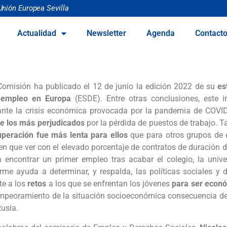
Unión Europea Sevilla
Actualidad
Newsletter
Agenda
Contact
Comisión ha publicado el 12 de junio la edición 2022 de su
es
 empleo en Europa
(ESDE). Entre otras conclusiones, este 
ante la crisis económica provocada por la pandemia de COVI
re los más perjudicados
por la pérdida de puestos de trabajo. 
uperación fue más lenta para ellos
que para otros grupos de 
en que ver con el elevado porcentaje de contratos de duración d
a encontrar un primer empleo tras acabar el colegio, la univ
orme ayuda a determinar, y respalda, las políticas sociales y
te a los
retos
a los que se enfrentan los jóvenes
para ser econ
empeoramiento de la situación socioeconómica consecuencia d
usia.