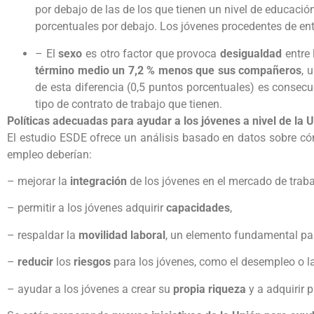
por debajo de las de los que tienen un nivel de educación 
porcentuales por debajo. Los jóvenes procedentes de ent
– El
sexo
es otro factor que provoca
desigualdad
entre 
término medio un 7,2 % menos que sus compañeros
, 
de esta diferencia (0,5 puntos porcentuales) es consecue
tipo de contrato de trabajo que tienen.
Políticas adecuadas para ayudar a los jóvenes a nivel de la 
El estudio ESDE ofrece un análisis basado en datos sobre cómo
empleo deberían:
– mejorar la
integración
de los jóvenes en el mercado de traba
– permitir a los jóvenes adquirir
capacidades
,
– respaldar la
movilidad laboral
, un elemento fundamental para 
–
reducir
los
riesgos
para los jóvenes, como el desempleo o la
– ayudar a los jóvenes a crear su
propia riqueza
y a adquirir 