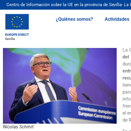
Centro de Información sobre la UE en la provincia de Sevilla-
La 
¿Quiénes somos?
Actividades
La 
del
dur
ent
rec
tien
par
inf
fren
el 
de R
Nicolas Schmit