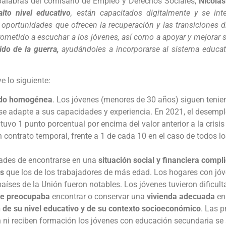
palabras del comisario de Empleo y Derechos Sociales,
Nicolas
alto nivel educativo
, están capacitados digitalmente y se in
oportunidades que ofrecen la recuperación y las transiciones di
ometido a escuchar a los jóvenes, así como a apoyar y mejorar s
do de la guerra,
ayudándoles a incorporarse al sistema educati
e lo siguiente:
ido homogénea
. Los jóvenes (menores de 30 años) siguen teni
e adapte a sus capacidades y experiencia. En 2021, el desempl
vo 1 punto porcentual por encima del valor anterior a la crisis
 contrato temporal, frente a 1 de cada 10 en el caso de todos lo
dades de encontrarse en una
situación social y financiera compl
es
que los de los trabajadores de más edad. Los hogares con jó
países de la Unión fueron notables. Los jóvenes tuvieron dificult
le preocupaba
encontrar o conservar una
vivienda adecuada
en 
de su nivel educativo y de su contexto socioeconómico
. Las p
an ni reciben formación los jóvenes con educación secundaria se