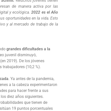
 Schmit
:
«Muchos jóvenes tienen
teresan de manera activa por las
gital y ecológica.
2022 es el Año
us oportunidades en la vida. Esto
vo y al mercado de trabajo de la
endo
grandes dificultades a la
eo juvenil disminuyó,
 (en 2019). De los jóvenes
s trabajadores (10,2 %).
icada
. Ya antes de la pandemia,
venes a la cabeza experimentaron
ades para hacer frente a sus
los diez años siguientes.
robabilidades que tienen de
 sitúan 19 puntos porcentuales