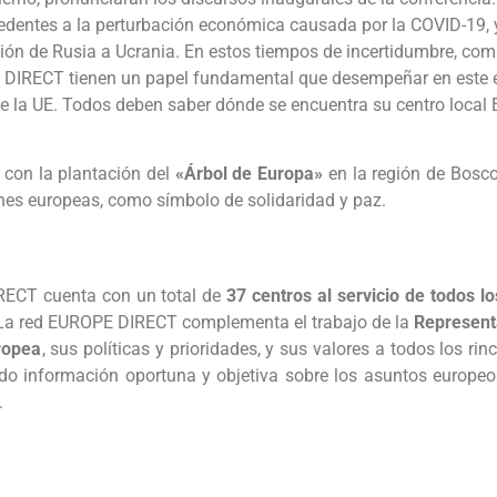
cedentes a la perturbación económica causada por la COVID-19,
sión de Rusia a Ucrania. En estos tiempos de incertidumbre, co
PE DIRECT tienen un papel fundamental que desempeñar en este 
 de la UE. Todos deben saber dónde se encuentra su centro loc
con la plantación del
«Árbol de Europa»
en la región de Bosco 
iones europeas, como símbolo de solidaridad y paz.
RECT cuenta con un total de
37 centros al servicio de todos l
 La red EUROPE DIRECT complementa el trabajo de la
Represent
ropea
, sus políticas y prioridades, y sus valores a todos los ri
ndo información oportuna y objetiva sobre los asuntos europeo
.