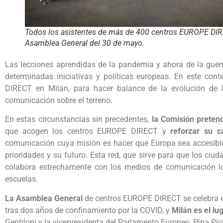
Todos los asistentes de más de 400 centros EUROPE DIR
Asamblea General del 30 de mayo.
Las lecciones aprendidas de la pandemia y ahora de la gue
determinadas iniciativas y políticas europeas. En este conte
DIRECT en Milán, para hacer balance de la evolución de l
comunicación sobre el terreno.
En estas circunstancias sin precedentes,
la Comisión pretend
que acogen los centros EUROPE DIRECT y
reforzar su c
comunicación cuya misión es hacer que Europa sea accesible 
prioridades y su futuro. Esta red, que sirve para que los ci
colabora estrechamente con los medios de comunicación lo
escuelas.
La Asamblea General
de centros EUROPE DIRECT se celebra en
tras dos años de confinamiento por la COVID, y
Milán es el lu
Gentiloni y la vicepresidenta del Parlamento Europeo, Pina Pic