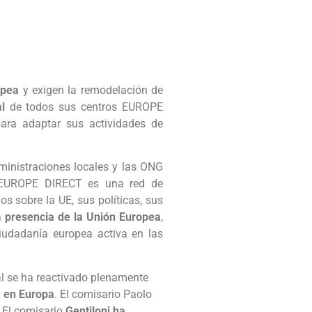
opea
y exigen la remodelación de
l
de todos sus centros EUROPE
para adaptar sus actividades de
dministraciones locales y las ONG
 EUROPE DIRECT es una red de
 sobre la UE, sus políticas, sus
a
presencia de la Unión Europea
,
iudadanía europea activa en las
al se ha reactivado plenamente
a en Europa
. El comisario Paolo
 El comisario
Gentiloni ha