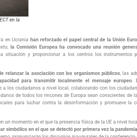
ECT en la
rra en Ucrania
han reforzado el papel central de la Unión
Eur
xto,
la Comisión Europea ha convocado una reunión genera
a situación y proporcionar a los centros los instrumentos 
e relanzar la asociación con los organismos públicos
, las a
apacidad para transmitir localmente el mensaje europeo
.
a los ciudadanos a nivel local, colaborando con los ciudadanos
udadanos de todos los rincones de Europa sean conscientes de l
cales para luchar contra la desinformación y promueve la c
 un momento en el que la presencia física de la UE a nivel loc
gar simbólico en el que se detectó por primera vez la pandemi
ierno, pronunciarán los discursos inaugurales de la conferencia.