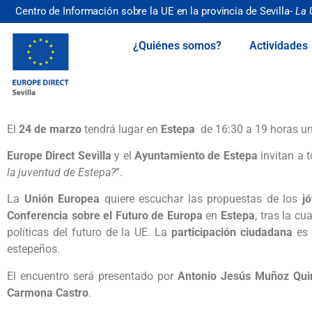
Centro de Información sobre la UE en la provincia de Sevilla-
La 
¿Quiénes somos?
Actividades
El
24 de marzo
tendrá lugar en
Estepa
de 16:30 a 19 horas u
Europe Direct Sevilla
y el
Ayuntamiento de Estepa
invitan a t
la juventud de Estepa?
”.
La
Unión Europea
quiere escuchar las propuestas de los
jó
Conferencia sobre el Futuro de Europa
en
Estepa
, tras la c
políticas del futuro de la UE. La
participación ciudadana
es 
estepeños.
El encuentro será presentado por
Antonio Jesús Muñoz Qui
Carmona Castro
.