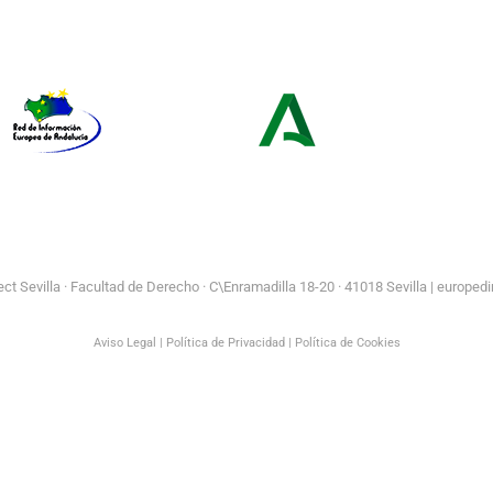
Portal
Centros
Europeo de la
Europe Direct
Juventud
Red de Información Europea de
Consejería de Turismo y
Andalucía
Andalucía Exterior
t Sevilla ·
Facultad de Derecho · C\Enramadilla 18-20 · 41018 Sevilla | europedi
Aviso Legal
|
Política de Privacidad
|
Política de Cookies