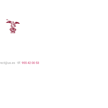
Representación de la
Comisión Europea
Universidad de Sevilla
rect@us.es · tlf:
955 42 00 53