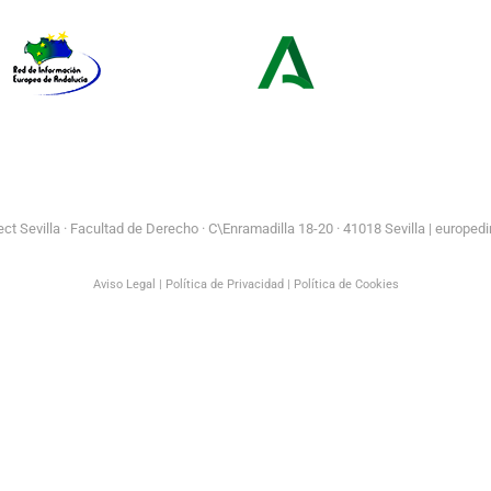
Red de Información Europea de
Consejería de Turismo y
Andalucía
Andalucía Exterior
t Sevilla ·
Facultad de Derecho · C\Enramadilla 18-20 · 41018 Sevilla | europedi
Aviso Legal
|
Política de Privacidad
|
Política de Cookies