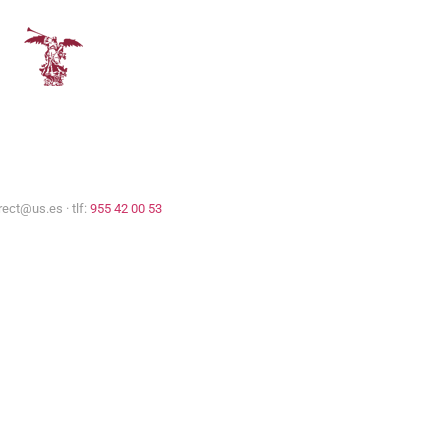
Universidad de Sevilla
rect@us.es · tlf:
955 42 00 53