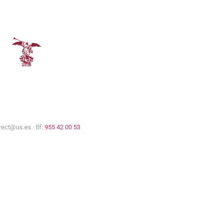
Representación de la
Comisión Europea
Universidad de Sevilla
rect@us.es · tlf:
955 42 00 53