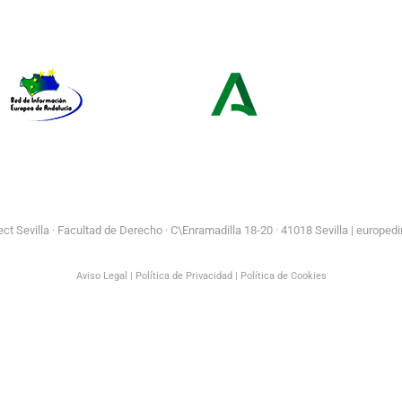
Portal
Centros
Europeo de la
Europe Direct
Juventud
Red de Información Europea de
Consejería de Turismo y
Andalucía
Andalucía Exterior
t Sevilla ·
Facultad de Derecho · C\Enramadilla 18-20 · 41018 Sevilla | europedi
Aviso Legal
|
Política de Privacidad
|
Política de Cookies