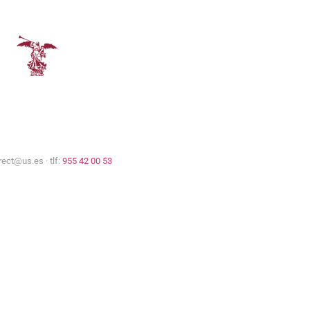
Comisión Europea
Universidad de Sevilla
rect@us.es · tlf:
955 42 00 53