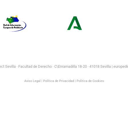
Europe Direct
Juventud
Red de Información Europea de
Consejería de Turismo y
Andalucía
Andalucía Exterior
t Sevilla ·
Facultad de Derecho · C\Enramadilla 18-20 · 41018 Sevilla | europedi
Aviso Legal
|
Política de Privacidad
|
Política de Cookies