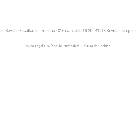
Andalucía
Andalucía Exterior
t Sevilla ·
Facultad de Derecho · C\Enramadilla 18-20 · 41018 Sevilla | europedi
Aviso Legal
|
Política de Privacidad
|
Política de Cookies