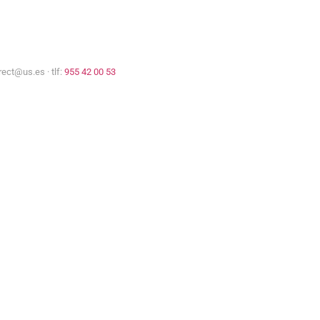
rect@us.es · tlf:
955 42 00 53