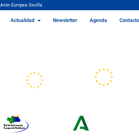
Unión Europea Sevilla
Actualidad
Newsletter
Agenda
Contact
Portal
Centros
Europeo de la
Europe Direct
Juventud
Red de Información Europea de
Consejería de Turismo y