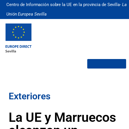
Centro de Información sobre la UE en la provincia de Sevilla-
La
Unión Europea Sevilla
¿Quiénes somos?
Exteriores
La UE y Marruecos