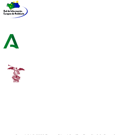
Red de Información Europea de Andalucía
Consejería de Turismo y Andalucía Exterior
Universidad de Sevilla
Copyright © 2020 Europe Direct Sevilla ·
Facultad de Derecho ·
C\Enramadilla 18-20 · 41018 Sevilla | europedirect@us.es · tlf:
955 42 00 53
Aviso Legal
|
Política de Privacidad
|
Política de Cookies