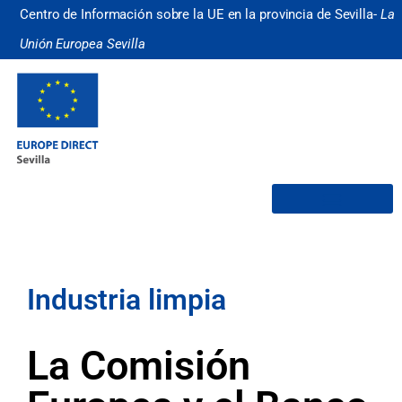
Centro de Información sobre la UE en la provincia de Sevilla-
La
Unión Europea Sevilla
¿Quiénes somos?
Industria limpia
La Comisión