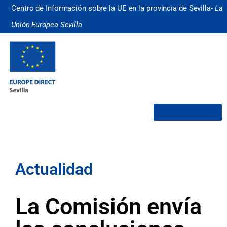
Centro de Información sobre la UE en la provincia de Sevilla-
La
Unión Europea Sevilla
¿Quiénes somos?
Actualidad
La Comisión envía