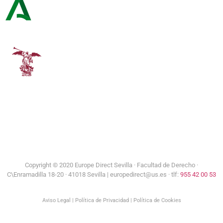
Consejería de Turismo y Andalucía Exterior
Universidad de Sevilla
Copyright © 2020 Europe Direct Sevilla ·
Facultad de Derecho ·
C\Enramadilla 18-20 · 41018 Sevilla | europedirect@us.es · tlf:
955 42 00 53
Aviso Legal
|
Política de Privacidad
|
Política de Cookies